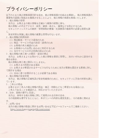
プライバシーポリシー
以下のとおり個人情報保護方針を定め、個人情報保護の仕組みを構築し、個人情報保護の
重要性の認識と取組みを徹底させることにより、個人情報の保護を推進いたします。
1．個人情報の管理
当方は、お客さまの個人情報を正確かつ最新の状態に保ち、
個人情報への不正アクセス・紛失・破損・改ざん・漏洩などを防止するため、
セキュリティシステムの維持・管理体制の整備・社員教育の徹底等の必要な措置を講
じ、
安全対策を実施し個人情報の厳重な管理を行ないます。
2．個人情報の利用目的
（1）商品配送・サービス提供のため
（2）商品・サービス代金の決済・請求のため
（3）お客様の本人確認のため
（4）お客様からのお問い合わせに対応するため
（5）当方サービスの不正利用の防止のため
3．個人情報の第三者への開示・提供の禁止
当方は、お客さまよりお預かりした個人情報を適切に管理し、次のいずれかに該当する
場合を除き、
個人情報を第三者に開示いたしません。
（1）お客さまの同意がある場合
（2）お客さまが希望されるサービスを行なうために当方が業務を委託する業者に対し
て開示する場合
（3）法令に基づき開示することが必要である場合
4．個人情報の安全対策
当方は、個人情報の正確性及び安全性確保のために、セキュリティに万全の対策を講じ
ています。
5．ご本人の照会
お客さまがご本人の個人情報の照会・修正・削除などをご希望される場合には、
ご本人であることを確認の上、対応させていただきます。
6．法令、規範の遵守と見直し
当方は、保有する個人情報に関して適用される日本の法令、
その他規範を遵守するとともに、本ポリシーの内容を適宜見直し、その改善に努めま
す。
7．お問い合せ
当方の個人情報の取扱に関するお問い合せは下記メールフォームでご連絡ください。
https://www.happyjumpinglife.com/contact