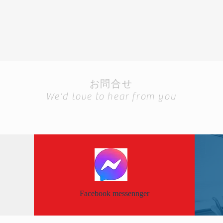
お問合せ
We'd love to hear from you
Facebook messennger