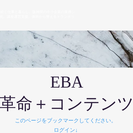
fe｜次世代に続く仕事と暮らし。阪神間の中小企業の業務シ
HOME
事業
化。講座運営支援。体幹から整えるトランポリ
EBA
力革命＋コンテン
​このページをブックマークしてください。
ログイン↓