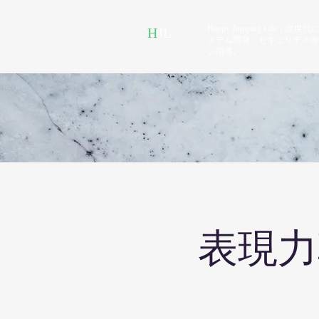
Happy Jumping Li
H
JL
ステム開発、セキュリティ強
ン指導。
​表現